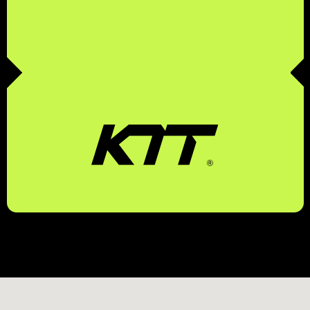
КОМПЛЕКСНЫЕ
ТРАНСПОРТНЫЕ
ТЕХНОЛОГИИ
ЗАКАЗАТЬ ЗВОНОК
БЕСПЛАТНЫЙ ЗВОНОК ПО РФ
8 (800) 500-67-86
8 (831) 266-78-66
МЫ В СОЦ. СЕТЯХ
КОНТАКТЫ
МЕНЮ
EMAIL
УСЛУГИ
MAX
О КОМПАНИИ