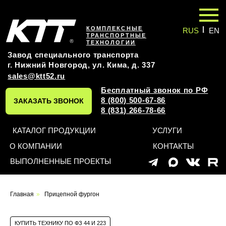
|
КОМПЛЕКСНЫЕ
RUS
EN
ТРАНСПОРТНЫЕ
ТЕХНОЛОГИИ
Завод специального транспорта
г. Нижний Новгород, ул. Кима, д. 337
sales@ktt52.ru
Бесплатный звонок по РФ
8 (800) 500-67-86
ЗАКАЗАТЬ ЗВОНОК
8 (831) 266-78-66
КАТАЛОГ ПРОДУКЦИИ
УСЛУГИ
О КОМПАНИИ
КОНТАКТЫ
ВЫПОЛНЕННЫЕ ПРОЕКТЫ
Оставьте заявку на
Главная
»
Прицепной фургон
индивидуальный проект
КУПИТЬ ТЕХНИКУ ПО ФЗ 44 И 223
и мы обязательно вам перезвоним