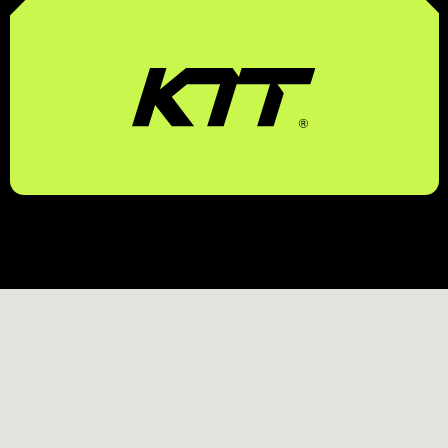
КОНТАКТЫ
МЕНЮ
EMAIL
УСЛУГИ
MAX
О КОМПАНИИ
TELEGRAM
КОНТАКТЫ
ПОЛИТИКА КОНФИДЕНЦИАЛЬНОСТИ
© 2026 KTT