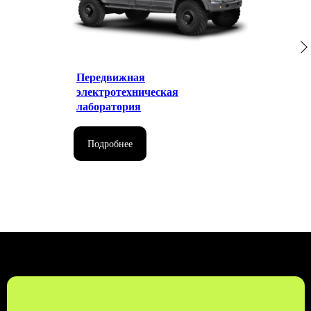
ЗАКАЗАТЬ ЗВОНОК
Передвижная
БЕСПЛАТНЫЙ ЗВОНОК ПО РФ
электротехническая
8 (800) 500-67-86
лаборатория
8 (831) 266-78-66
МЫ В СОЦ. СЕТЯХ
Подробнее
КОНТАКТЫ
МЕНЮ
EMAIL
УСЛУГИ
MAX
О КОМПАНИИ
TELEGRAM
КОНТАКТЫ
ПОЛИТИКА КОНФИДЕНЦИАЛЬНОСТИ
© 2026 KTT