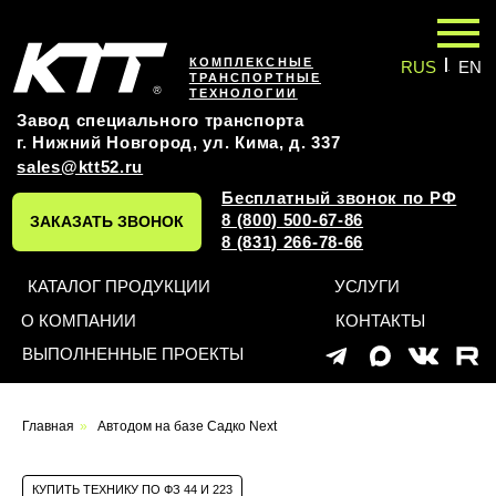
|
КОМПЛЕКСНЫЕ
RUS
EN
ТРАНСПОРТНЫЕ
ТЕХНОЛОГИИ
Завод специального транспорта
г. Нижний Новгород, ул. Кима, д. 337
sales@ktt52.ru
Бесплатный звонок по РФ
8 (800) 500-67-86
ЗАКАЗАТЬ ЗВОНОК
8 (831) 266-78-66
КАТАЛОГ ПРОДУКЦИИ
УСЛУГИ
О КОМПАНИИ
КОНТАКТЫ
ВЫПОЛНЕННЫЕ ПРОЕКТЫ
Оставьте заявку на
Главная
»
Автодом на базе Садко Next
индивидуальный проект
КУПИТЬ ТЕХНИКУ ПО ФЗ 44 И 223
и мы обязательно вам перезвоним