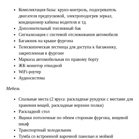
Комплектация базы: круиз-контроль, подогреватель
двигателя предпусковой, электроподогрев зеркал,
кондиционер кабины водителя и тд.
Дополнительный топливный бак
Сигнализация с системой отслеживания автомобиля
Багажник на крыше фургона
ПОЛУЧИТЕ
Телескопическая лестница для доступа к багажнику,
КВАЛИФИЦИРОВАННУЮ
закрепленная в фургоне
КОНСУЛЬТАЦИЮ ПО
Маркиза автомобильная по правому борту
ИНТЕРЕСУЮЩЕМУ ВАС ПРОЕКТУ
ЖК монитор откидной
WiFi-роутер
Аудиосистема
Мебель
Спальные места (2 яруса: раскладные рундуки с местами для
хранения вещей, раскладные верхние полки)
Раскладной стол
Ящики потолочные по обеим сторонам фургона, вещевой
шкаф
Транспортный холодильник
Тумба со встроенной варочной панелью и мойкой