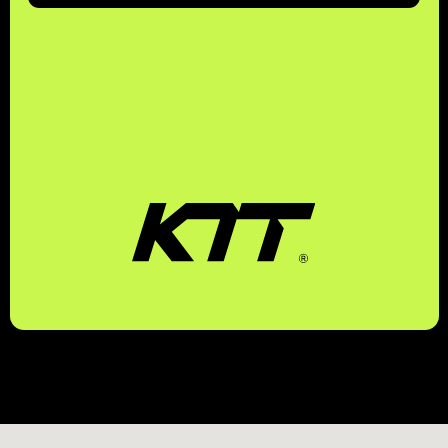
КОМПЛЕКСНЫЕ
ТРАНСПОРТНЫЕ
ТЕХНОЛОГИИ
ЗАКАЗАТЬ ЗВОНОК
БЕСПЛАТНЫЙ ЗВОНОК ПО РФ
8 (800) 500-67-86
8 (831) 266-78-66
МЫ В СОЦ. СЕТЯХ
КОНТАКТЫ
МЕНЮ
EMAIL
УСЛУГИ