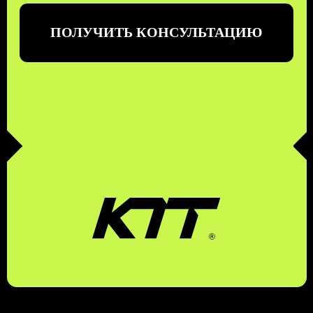
КОМПЛЕКСНЫЕ
ТРАНСПОРТНЫЕ
ТЕХНОЛОГИИ
ЗАКАЗАТЬ ЗВОНОК
БЕСПЛАТНЫЙ ЗВОНОК ПО РФ
8 (800) 500-67-86
8 (831) 266-78-66
МЫ В СОЦ. СЕТЯХ
КОНТАКТЫ
МЕНЮ
EMAIL
УСЛУГИ
MAX
О КОМПАНИИ
TELEGRAM
КОНТАКТЫ
ПОЛИТИКА КОНФИДЕНЦИАЛЬНОСТИ