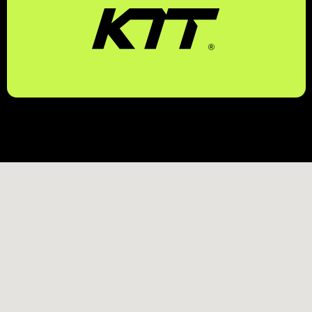
EMAIL
УСЛУГИ
MAX
О КОМПАНИИ
TELEGRAM
КОНТАКТЫ
ПОЛИТИКА КОНФИДЕНЦИАЛЬНОСТИ
© 2026 KTT