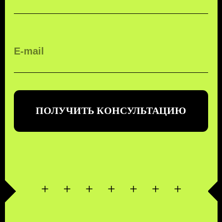
КОМПЛЕКСНЫЕ
ТРАНСПОРТНЫЕ
ТЕХНОЛОГИИ
ЗАКАЗАТЬ ЗВОНОК
БЕСПЛАТНЫЙ ЗВОНОК ПО РФ
8 (800) 500-67-86
8 (831) 266-78-66
МЫ В СОЦ. СЕТЯХ
КОНТАКТЫ
МЕНЮ