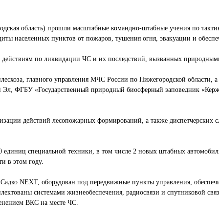
одская область) прошли масштабные командно-штабные учения по такти
ты населенных пунктов от пожаров, тушения огня, эвакуации и обеспе
м действиям по ликвидации ЧС и их последствий, вызванных природны
есхоза, главного управления МЧС России по Нижегородской области, а
 Эл, ФГБУ «Государственный природный биосферный заповедник «Керж
низации действий лесопожарных формирований, а также диспетчерских 
50 единиц специальной техники, в том числе 2 новых штабных автомоби
и в этом году.
 Садко NEXT, оборудован под передвижные пункты управления, обеспе
лектованы системами жизнеобеспечения, радиосвязи и спутниковой свя
енением ВКС на месте ЧС.