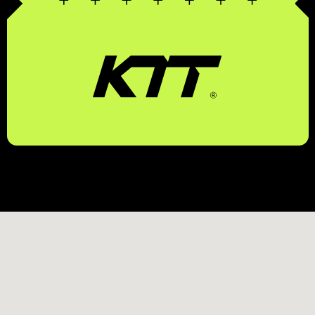
КОМПЛЕКСНЫЕ
ТРАНСПОРТНЫЕ
ТЕХНОЛОГИИ
ЗАКАЗАТЬ ЗВОНОК
БЕСПЛАТНЫЙ ЗВОНОК ПО РФ
8 (800) 500-67-86
8 (831) 266-78-66
МЫ В СОЦ. СЕТЯХ
КОНТАКТЫ
МЕНЮ
EMAIL
УСЛУГИ
MAX
О КОМПАНИИ
TELEGRAM
КОНТАКТЫ
ПОЛИТИКА КОНФИДЕНЦИАЛЬНОСТИ