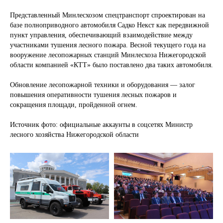
Представленный Минлесхозом спецтранспорт спроектирован на
базе полноприводного автомобиля Садко Некст как передвижной
пункт управления, обеспечивающий взаимодействие между
участниками тушения лесного пожара. Весной текущего года на
вооружение лесопожарных станций Минлесхоза Нижегородской
области компанией «КТТ» было поставлено два таких автомобиля.
Обновление лесопожарной техники и оборудования — залог
ПОЛУЧИТЕ
повышения оперативности тушения лесных пожаров и
КВАЛИФИЦИРОВАННУЮ
сокращения площади, пройденной огнем.
КОНСУЛЬТАЦИЮ ПО
Источник фото: официальные аккаунты в соцсетях Министр
ИНТЕРЕСУЮЩЕМУ ВАС ПРОЕКТУ
лесного хозяйства Нижегородской области