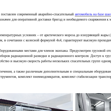
 поставлен современный аварийно-спасательный
автомобиль на базе ша
ачен для оперативной доставки бригад и необходимого снаряжения к м
емпературных условиях – от арктического мороза до изнуряющей жары (
м, в сочетании с колесной формулой 4х4, гарантируют высокую проходи
оборудованными местами для членов экипажа. Предусмотрен грузовой отс
иборов радиационной разведки и радиационного контроля. Доступ к гру
удобство и высокую скорость работы нескольких спасательных групп одно
чения, а также различным дополнительным и специальным оборудование
струментов, комплект пневмодомкратов, комплект стабилизации транспор