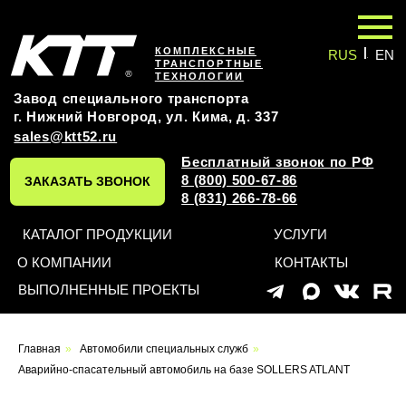
|
КОМПЛЕКСНЫЕ
RUS
EN
ТРАНСПОРТНЫЕ
ТЕХНОЛОГИИ
Завод специального транспорта
г. Нижний Новгород, ул. Кима, д. 337
sales@ktt52.ru
Бесплатный звонок по РФ
8 (800) 500-67-86
ЗАКАЗАТЬ ЗВОНОК
8 (831) 266-78-66
КАТАЛОГ ПРОДУКЦИИ
УСЛУГИ
О КОМПАНИИ
КОНТАКТЫ
ВЫПОЛНЕННЫЕ ПРОЕКТЫ
Оставьте заявку на
Главная
»
Автомобили специальных служб
»
индивидуальный проект
Аварийно-спасательный автомобиль на базе SOLLERS ATLANT
и мы обязательно вам перезвоним