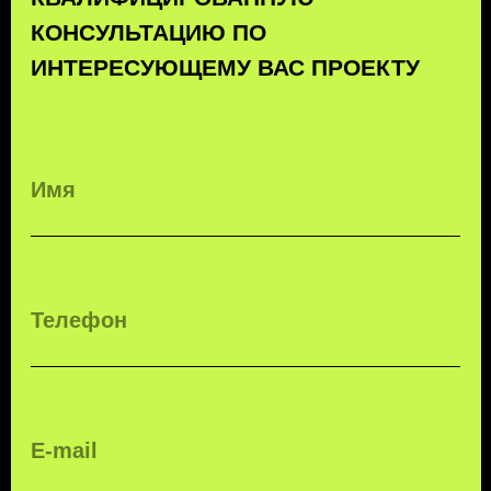
БЕСПЛАТНЫЙ ЗВОНОК ПО РФ
8 (800) 500-67-86
8 (831) 266-78-66
МЫ В СОЦ. СЕТЯХ
КОНТАКТЫ
МЕНЮ
EMAIL
УСЛУГИ
MAX
О КОМПАНИИ
TELEGRAM
КОНТАКТЫ
ПОЛИТИКА КОНФИДЕНЦИАЛЬНОСТИ
© 2026 KTT