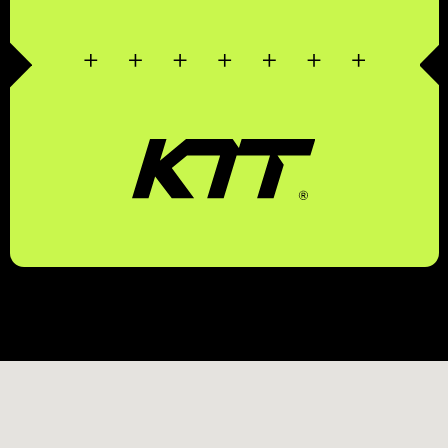
КОМПЛЕКСНЫЕ
ТРАНСПОРТНЫЕ
ТЕХНОЛОГИИ
ЗАКАЗАТЬ ЗВОНОК
БЕСПЛАТНЫЙ ЗВОНОК ПО РФ
8 (800) 500-67-86
8 (831) 266-78-66
МЫ В СОЦ. СЕТЯХ
КОНТАКТЫ
МЕНЮ
EMAIL
УСЛУГИ
MAX
О КОМПАНИИ
TELEGRAM
КОНТАКТЫ