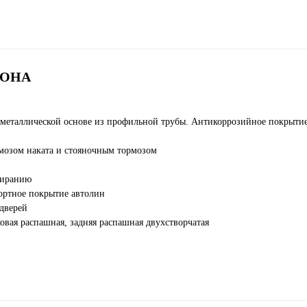
ГОНА
-металлической основе из профильной трубы. Антикоррозийное покрытие
мозом наката и стояночным тормозом
тиранию
портное покрытие автолин
 дверей
вая распашная, задняя распашная двухстворчатая