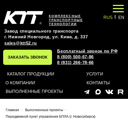
|
КОМПЛЕКСНЫЕ
RUS
EN
ТРАНСПОРТНЫЕ
ТЕХНОЛОГИИ
Завод специального транспорта
г. Нижний Новгород, ул. Кима, д. 337
sales@ktt52.ru
Бесплатный звонок по РФ
8 (800) 500-67-86
ЗАКАЗАТЬ ЗВОНОК
8 (831) 266-78-66
КАТАЛОГ ПРОДУКЦИИ
УСЛУГИ
О КОМПАНИИ
КОНТАКТЫ
ВЫПОЛНЕННЫЕ ПРОЕКТЫ
Оставьте заявку на
Главная
»
Выполненные проекты
»
индивидуальный проект
Передвижной пункт управления БПЛА (г. Новосибирск)
и мы обязательно вам перезвоним