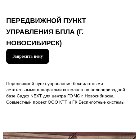
ПЕРЕДВИЖНОЙ ПУНКТ
УПРАВЛЕНИЯ БПЛА (Г.
НОВОСИБИРСК)
+7
Запросить цену
Передвижной пункт управления беспилотными
летательными аппаратами выполнен на полноприводной
базе Садко NEXT для центра ГО ЧС г. Новосибирска.
Отправить
Совместный проект ООО КТТ и ГК Беспилотные системы.
Нажимая на кнопку вы соглашаетесь с правилами
обработки
персональных данных