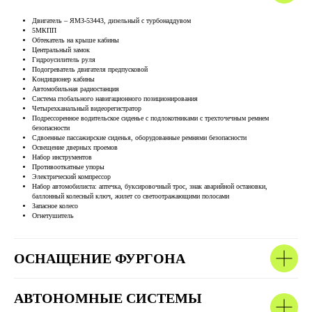
Двигатель – ЯМЗ-53443, дизельный с турбонаддувом
5МКПП
Обтекатель на крыше кабины
Центральный замок
Гидроусилитель руля
Подогреватель двигателя предпусковой
Кондиционер кабины
Автомобильная радиостанция
Система глобального навигационного позиционирования
Четырехканальный видеорегистратор
Подрессоренное водительское сиденье с подлокотниками с трехточечным ремнем
безопасности
Сдвоенные пассажирские сиденья, оборудованные ремнями безопасности
Освещение дверных проемов
Набор инструментов
Противооткатные упоры
Электрический компрессор
Набор автомобилиста: аптечка, буксировочный трос, знак аварийной остановки,
баллонный колесный ключ, жилет со светоотражающими полосами
Запасное колесо
Огнетушитель
ОСНАЩЕНИЕ ФУРГОНА
АВТОНОМНЫЕ СИСТЕМЫ