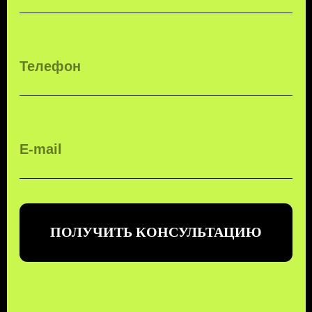
ТРАНСПОРТНЫЕ
ТЕХНОЛОГИИ
ЗАКАЗАТЬ ЗВОНОК
БЕСПЛАТНЫЙ ЗВОНОК ПО РФ
8 (800) 500-67-86
8 (831) 266-78-66
МЫ В СОЦ. СЕТЯХ
КОНТАКТЫ
МЕНЮ
EMAIL
УСЛУГИ
MAX
О КОМПАНИИ
TELEGRAM
КОНТАКТЫ
ПОЛИТИКА КОНФИДЕНЦИАЛЬНОСТИ