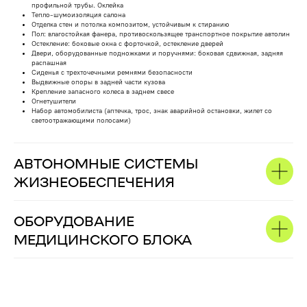
профильной трубы. Оклейка
Тепло-шумоизоляция салона
Отделка стен и потолка композитом, устойчивым к стиранию
Пол: влагостойкая фанера, противоскользящее транспортное покрытие автолин
Остекление: боковые окна с форточкой, остекление дверей
Двери, оборудованные подножками и поручнями: боковая сдвижная, задняя
распашная
Сиденья с трехточечными ремнями безопасности
Выдвижные опоры в задней части кузова
Крепление запасного колеса в заднем свесе
Огнетушители
Набор автомобилиста (аптечка, трос, знак аварийной остановки, жилет со
светоотражающими полосами)
АВТОНОМНЫЕ СИСТЕМЫ
ЖИЗНЕОБЕСПЕЧЕНИЯ
ОБОРУДОВАНИЕ
МЕДИЦИНСКОГО БЛОКА
ДРУГИЕ ВЫПОЛНЕНЫЕ
ПРОЕКТЫ