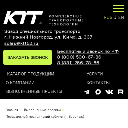
|
КОМПЛЕКСНЫЕ
RUS
EN
ТРАНСПОРТНЫЕ
ТЕХНОЛОГИИ
Завод специального транспорта
г. Нижний Новгород, ул. Кима, д. 337
sales@ktt52.ru
Бесплатный звонок по РФ
8 (800) 500-67-86
ЗАКАЗАТЬ ЗВОНОК
8 (831) 266-78-66
КАТАЛОГ ПРОДУКЦИИ
УСЛУГИ
О КОМПАНИИ
КОНТАКТЫ
ВЫПОЛНЕННЫЕ ПРОЕКТЫ
Оставьте заявку на
Главная
»
Выполненные проекты
»
индивидуальный проект
Передвижной медицинский кабинет (г. Воронеж)
и мы обязательно вам перезвоним