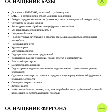
ОСНАЩЕНИЕ БАЗЫ
Двигатель – ЯМЗ-53443, дизельный с турбонаддувом
5МКПП с возможностью отбора мощности для лебедки
Лебедка передняя механическая (возможна установка электрической лебедки до 9 т)
Обтекатель на крыше кабины
Антикоррозионная обработка днища фургона и автомобиля
Бак топливный дополнительный 95 л
Центральный замок
Противоугонная сигнализация с обратной связью и возможностью отслеживания
автомобиля
Гидроусилитель руля
Круиз-контроль
Бортовой компьютер
Подогреватель двигателя предпусковой
Кондиционер кабины с разводкой подачи воздуха в жилой модуль
Электрообогрев зеркал
Электростеклоподъемники
Подрессоренное водительское сиденье с подлокотниками с трехточечным ремнем
безопасности
Сдвоенные пассажирские сиденья в переднем и втором ряду кабины, оборудованные
ремнями безопасности
Освещение дверных проемов
Запасное колесо
Набор автомобилиста: аптечка, трос, знак аварийной остановки, баллонный колесный
ключ, жилет со светоотражающими полосами
ОСНАЩЕНИЕ ФУРГОНА