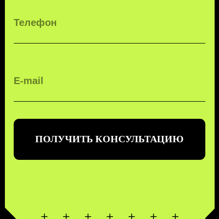
ЗАКАЗАТЬ ЗВОНОК
БЕСПЛАТНЫЙ ЗВОНОК ПО РФ
8 (800) 500-67-86
8 (831) 266-78-66
МЫ В СОЦ. СЕТЯХ
КОНТАКТЫ
МЕНЮ
EMAIL
УСЛУГИ
MAX
О КОМПАНИИ
TELEGRAM
КОНТАКТЫ
ПОЛИТИКА КОНФИДЕНЦИАЛЬНОСТИ
© 2026 KTT