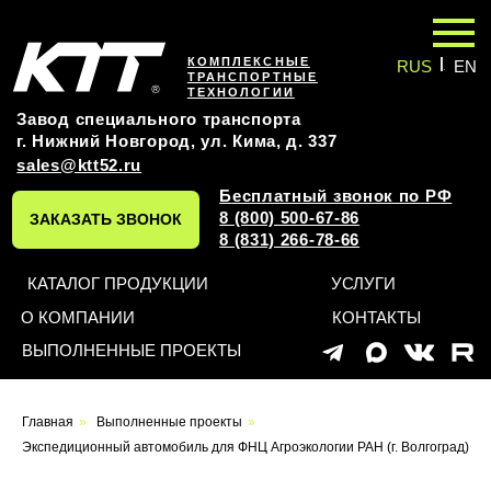
|
КОМПЛЕКСНЫЕ
RUS
EN
ТРАНСПОРТНЫЕ
ТЕХНОЛОГИИ
Завод специального транспорта
г. Нижний Новгород, ул. Кима, д. 337
sales@ktt52.ru
Бесплатный звонок по РФ
8 (800) 500-67-86
ЗАКАЗАТЬ ЗВОНОК
8 (831) 266-78-66
КАТАЛОГ ПРОДУКЦИИ
УСЛУГИ
О КОМПАНИИ
КОНТАКТЫ
ВЫПОЛНЕННЫЕ ПРОЕКТЫ
Оставьте заявку на
Главная
»
Выполненные проекты
»
индивидуальный проект
Экспедиционный автомобиль для ФНЦ Агроэкологии РАН (г. Волгоград)
и мы обязательно вам перезвоним