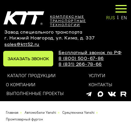
|
КОМПЛЕКСНЫЕ
RUS
EN
ТРАНСПОРТНЫЕ
ТЕХНОЛОГИИ
Завод специального транспорта
г. Нижний Новгород, ул. Кима, д. 337
sales@ktt52.ru
Бесплатный звонок по РФ
8 (800) 500-67-86
ЗАКАЗАТЬ ЗВОНОК
8 (831) 266-78-66
КАТАЛОГ ПРОДУКЦИИ
УСЛУГИ
О КОМПАНИИ
КОНТАКТЫ
ВЫПОЛНЕННЫЕ ПРОЕКТЫ
Оставьте заявку на
Главная
»
Автомобили Yanshi
»
Срецтехника Yanshi
»
индивидуальный проект
Промтоварный фургон
и мы обязательно вам перезвоним