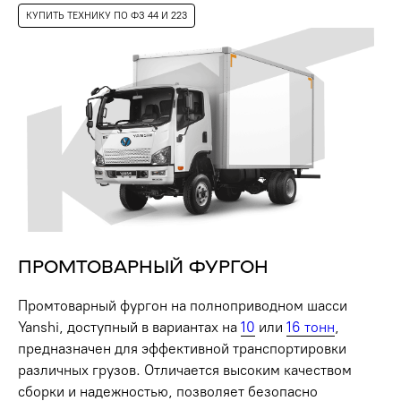
КУПИТЬ ТЕХНИКУ ПО ФЗ 44 И 223
+7
ПРОМТОВАРНЫЙ ФУРГОН
Отправить
Промтоварный фургон на полноприводном шасси
Yanshi, доступный в вариантах на
10
или
16 тонн
,
Нажимая на кнопку вы соглашаетесь с правилами
обработки
персональных данных
предназначен для эффективной транспортировки
различных грузов. Отличается высоким качеством
сборки и надежностью, позволяет безопасно