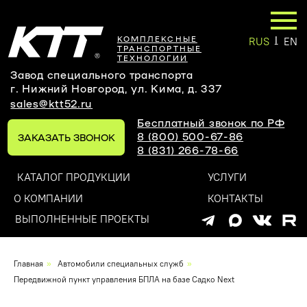
|
КОМПЛЕКСНЫЕ
RUS
EN
ТРАНСПОРТНЫЕ
ТЕХНОЛОГИИ
Завод специального транспорта
г. Нижний Новгород, ул. Кима, д. 337
sales@ktt52.ru
Бесплатный звонок по РФ
8 (800) 500-67-86
ЗАКАЗАТЬ ЗВОНОК
8 (831) 266-78-66
КАТАЛОГ ПРОДУКЦИИ
УСЛУГИ
О КОМПАНИИ
КОНТАКТЫ
ВЫПОЛНЕННЫЕ ПРОЕКТЫ
Оставьте заявку на
Главная
»
Автомобили специальных служб
»
индивидуальный проект
Передвижной пункт управления БПЛА на базе Садко Next
и мы обязательно вам перезвоним